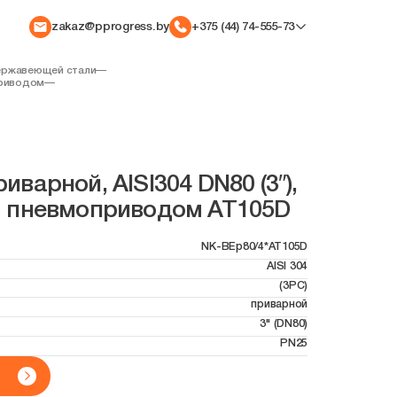
zakaz@pprogress.by
+375 (44) 74-555-73
ержавеющей стали
—
приводом
—
варной, AISI304 DN80 (3″),
м пневмоприводом AT105D
NK-BEp80/4*AT105D
AISI 304
(3PC)
приварной
3" (DN80)
PN25