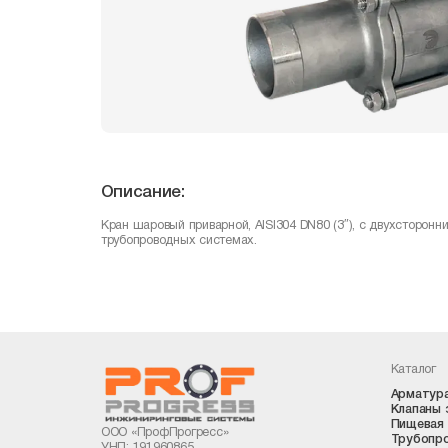
Описание:
Кран шаровый приварной, AISI304 DN80 (3″), с двухсторо
трубопроводных системах.
Каталог
Арматура
Клапаны 
Пищевая 
ООО «ПрофПрогресс»
Трубопро
УНП: 191960865