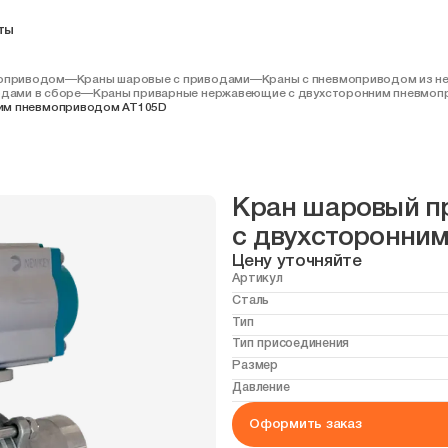
ты
моприводом
—
Краны шаровые с приводами
—
Краны с пневмоприводом из н
дами в сборе
—
Краны приварные нержавеющие с двухсторонним пневмо
нним пневмоприводом AT105D
Кран шаровый при
с двухсторонни
Цену уточняйте
Артикул
Сталь
Тип
Тип присоединения
Размер
Давление
Оформить заказ