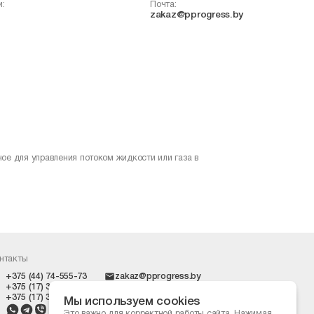
и:
Почта:
zakaz@pprogress.by
ое для управления потоком жидкости или газа в
нтакты
+375 (44) 74-555-73
zakaz@pprogress.by
+375 (17) 399-42-10
г. Минск, ул. Ольшевского 10,
+375 (17) 399-42-09
пом. 303
Мы используем cookies
Это важно для корректной работы сайта. Нажимая