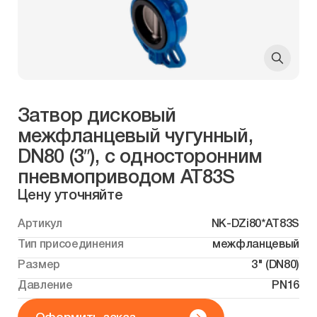
Затвор дисковый
межфланцевый чугунный,
DN80 (3″), с односторонним
пневмоприводом AT83S
Цену уточняйте
Артикул
NK-DZi80*AT83S
Тип присоединения
межфланцевый
Размер
3" (DN80)
Давление
PN16