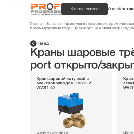
О нас
Контак
Каталог товаров
Главная
—
Каталог
—
Арматура с электроприводом и пнев
Краны муфтовые латунь трёхходовые с электроприводо
Назад
Краны шаровые трё
port открыто/закры
Кран шаровой латунный с
Кран
электроприводом DN50 G2″
элек
WV311-50
WV31
Цену уточняйте
Цену