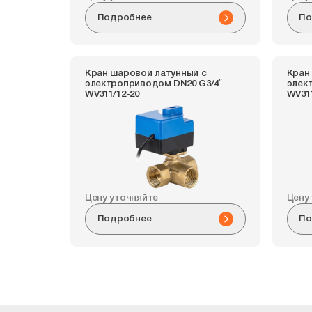
Подробнее
По
Кран шаровой латунный с
Кран
электроприводом DN20 G3/4″
элек
WV311/12-20
WV31
Цену уточняйте
Цену
Подробнее
По