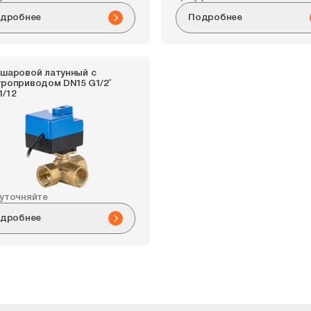
дробнее
Подробнее
 шаровой латунный с
троприводом DN15 G1/2″
1/12
 уточняйте
дробнее