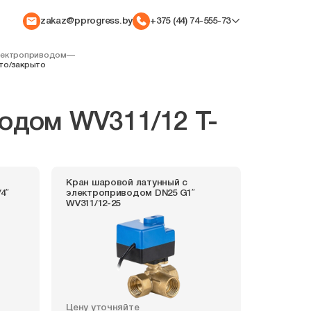
zakaz@pprogress.by
+375 (44) 74-555-73
лектроприводом
—
то/закрыто
одом WV311/12 T-
Кран шаровой латунный с
4″
электроприводом DN25 G1″
WV311/12-25
Цену уточняйте