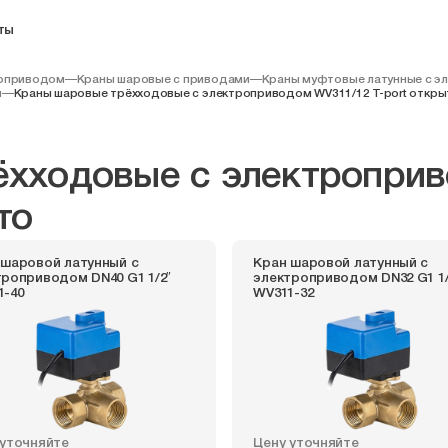
ты
моприводом
—
Краны шаровые с приводами
—
Краны муфтовые латунные с э
м
—
Краны шаровые трёхходовые с электроприводом WV311/12 T-port откры
хходовые с электроприв
то
 шаровой латунный с
Кран шаровой латунный с
троприводом DN40 G1 1/2″
электроприводом DN32 G1 1/
1-40
WV311-32
 уточняйте
Цену уточняйте