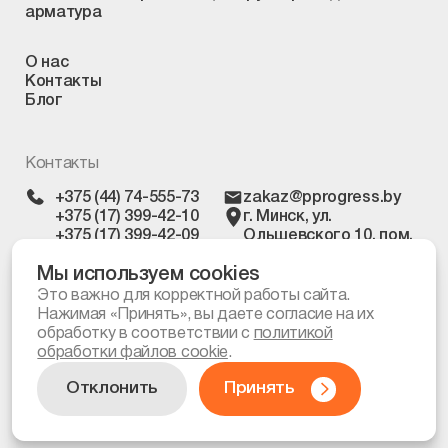
арматура
О нас
Контакты
Блог
Контакты
+375 (44) 74-555-73
zakaz@pprogress.by
+375 (17) 399-42-10
г. Минск, ул.
+375 (17) 399-42-09
Ольшевского 10, пом.
303
Мы используем cookies
Это важно для корректной работы сайта.
Нажимая «Принять», вы даете согласие на их
Политика
обработки файлов cookie
обработку в соответствии с
политикой
обработки файлов cookie
.
© Все права защищены, 2026
Отклонить
Принять
Разработка и дизайн сайта: