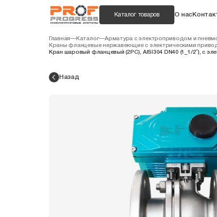
О нас
Контак
Каталог товаров
Главная
—
Каталог
—
Арматура с электроприводом и пнев
Краны фланцевые нержавеющие с электрическими приво
Кран шаровый фланцевый (2PC), AISI304 DN40 (1_1/2″), с э
Назад