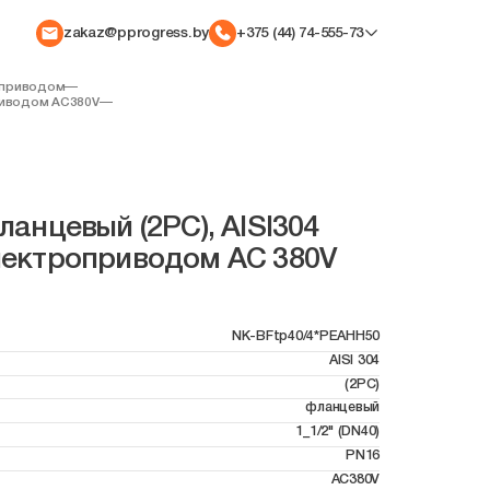
zakaz@pprogress.by
+375 (44) 74-555-73
оприводом
—
риводом AC380V
—
анцевый (2PC), AISI304
 электроприводом AC 380V
NK-BFtp40/4*PEAHH50
AISI 304
(2PC)
фланцевый
1_1/2" (DN40)
PN16
AC380V