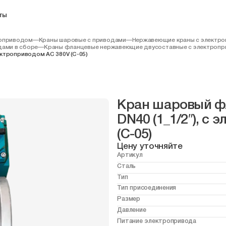
ты
моприводом
—
Краны шаровые с приводами
—
Нержавеющие краны с электр
дами в сборе
—
Краны фланцевые нержавеющие двусоставные с электроп
лектроприводом AC 380V (С-05)
Кран шаровый фл
DN40 (1_1/2″), с
(С-05)
Цену уточняйте
Артикул
Сталь
Тип
Тип присоединения
Размер
Давление
Питание электропривода