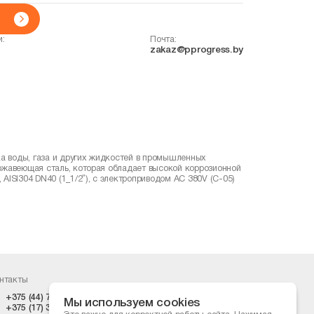
и:
Почта:
zakaz@pprogress.by
ка воды, газа и других жидкостей в промышленных
ержавеющая сталь, которая обладает высокой коррозионной
ISI304 DN40 (1_1/2″), с электроприводом AC 380V (С-05)
нтакты
+375 (44) 74-555-73
zakaz@pprogress.by
Мы используем cookies
+375 (17) 399-42-10
г. Минск, ул. Ольшевского 10,