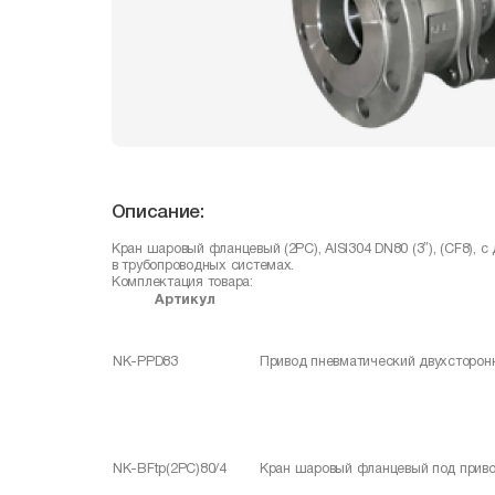
Описание:
Кран шаровый фланцевый (2PC), AISI304 DN80 (3″), (CF8)
в трубопроводных системах.
Комплектация товара:
Артикул
NK-PPD83
Привод пневматический двухсторон
NK-BFtp(2PC)80/4
Кран шаровый фланцевый под привод 