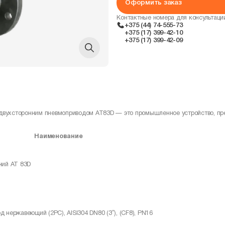
Оформить заказ
Контактные номера для консультаци
+375 (44) 74-555-73
+375 (17) 399-42-10
+375 (17) 399-42-09
, с двухсторонним пневмоприводом AT83D — это промышленное устройство, п
Наименование
ний AT 83D
нержавеющий (2PC), AISI304 DN80 (3″), (CF8), PN16