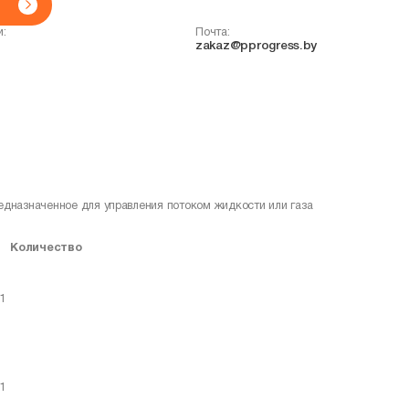
и:
Почта:
zakaz@pprogress.by
редназначенное для управления потоком жидкости или газа
Количество
1
1