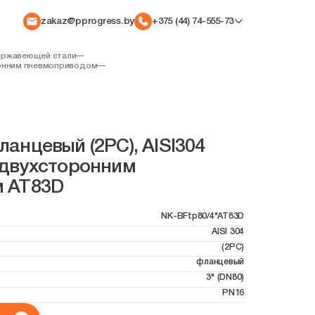
zakaz@pprogress.by
+375 (44) 74-555-73
ержавеющей стали
—
онним пневмоприводом
—
анцевый (2PC), AISI304
 с двухсторонним
 AT83D
NK-BFtp80/4*AT83D
AISI 304
(2PC)
фланцевый
3" (DN80)
PN16