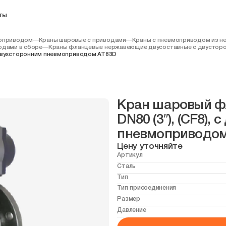
ты
моприводом
—
Краны шаровые с приводами
—
Краны с пневмоприводом из н
одами в сборе
—
Краны фланцевые нержавеющие двусоставные с двустор
 с двухсторонним пневмоприводом AT83D
Кран шаровый фл
DN80 (3″), (CF8),
пневмоприводом
Цену уточняйте
Артикул
Сталь
Тип
Тип присоединения
Размер
Давление