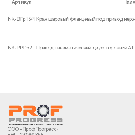
Артикул
Наи
NK-BFp15/4
Кран шаровый фланцевый под привод нержаве
NK-PPD52
Привод пневматический двухсторонний AT
ООО «ПрофПрогресс»