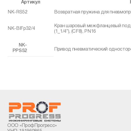
Артикул
NK-RS52
Возвратная пружина для пневмоп
Кран шаровый межфланцевый под 
NK-BIFp32/4
(1_1/4″), (CF8), PN16
NK-
Привод пневматический одностор
PPS52
ООО «ПрофПрогресс»