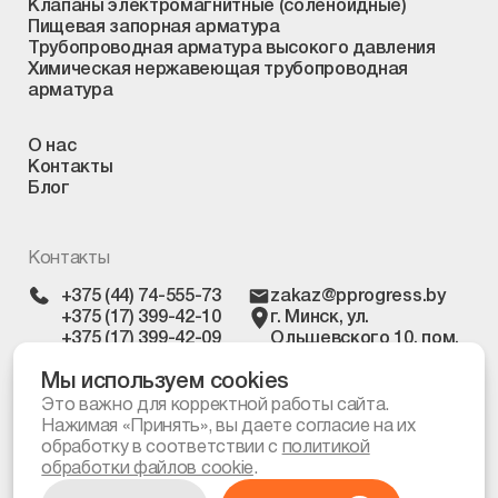
Клапаны электромагнитные (соленоидные)
Пищевая запорная арматура
Трубопроводная арматура высокого давления
Химическая нержавеющая трубопроводная
арматура
О нас
Контакты
Блог
Контакты
+375 (44) 74-555-73
zakaz@pprogress.by
+375 (17) 399-42-10
г. Минск, ул.
+375 (17) 399-42-09
Ольшевского 10, пом.
303
Мы используем cookies
Это важно для корректной работы сайта.
Нажимая «Принять», вы даете согласие на их
Политика
обработки файлов cookie
обработку в соответствии с
политикой
обработки файлов cookie
.
© Все права защищены, 2026