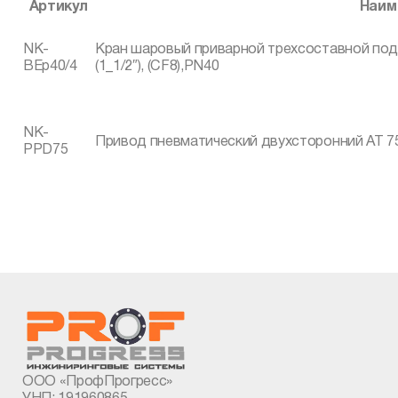
Артикул
Наим
NK-
Кран шаровый приварной трехсоставной под
BEp40/4
(1_1/2″), (CF8),PN40
NK-
Привод пневматический двухсторонний AT 7
PPD75
ООО «ПрофПрогресс»