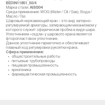
BEDIN11851_50/4
Марка стали:
AISI304
Среда применения: WOG (Water / Oil / Gas), Вода /
Масло / Газ
Шаровый нержавеющий кран – это вид запорно-
регулируемой арматуры, запирающим ме­ханизмом у
которого служит сферическая пробка в виде шара.
Уплотнением «седла» у шаро­вого крана является
фторопластовое уплотнение.
Данное уплотнение герметично и обес­печивает
плавный ход регулировки рукоятки крана.
Сфера применения:
общестроительные работы
питьевые трубопроводы
пищевая промышленность
криогеника
фармацевтическая промышленность