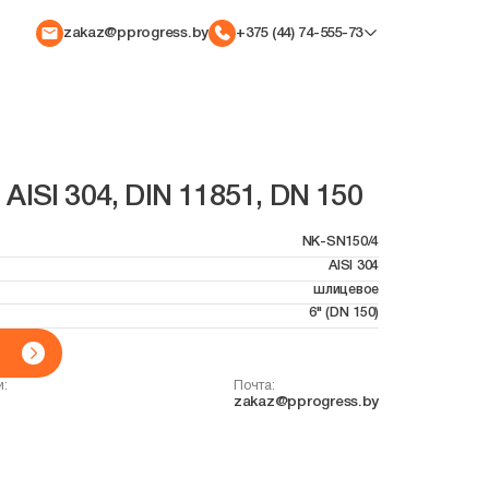
zakaz@pprogress.by
+375 (44) 74-555-73
AISI 304, DIN 11851, DN 150
NK-SN150/4
AISI 304
шлицевое
6" (DN 150)
и:
Почта:
zakaz@pprogress.by