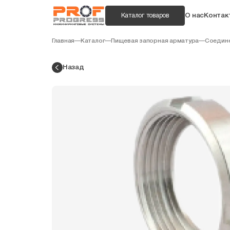
О нас
Контак
Каталог товаров
Главная
—
Каталог
—
Пищевая запорная арматура
—
Соедине
Назад