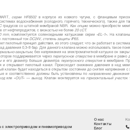
MART
,
серии
HF
6502
в корпусе из ковкого чугуна, с фланцевым присо
истемах водоснабжения (холодного, горячего, технического), также для т
С
градусов со штатной мембраной
NBR
. Как опцию
можно приобрести мем
е от нефтепродуктов, с в
язкостью
не более
20 сСТ.
50
mm
, комплектуется соленоидными катушками серии
«
EL
-1».
На клапаны
и
постоянный ток
DC
24
V
, степень защиты
IP
65.
ет пилотный принцип действия, из этого следует, что он работает в систем
пад давления 0,3-8 бар. Для данного клапана можно использовать такое по
рмально-закрытым
, без напряжения на электромагнитной катушке он закр
которое поддерживается через
перепускное отверстие
в мембране и равно д
м
и его диаметр больше диаметра
перепускного отверстия
в мембране. Пр
ся и открывает пилотный канал. Происходит снижение давления в над ме
ый клапан будет находиться в открытом состоянии до снятия напряжения с 
ые и соответственно должны быть установлены по
направлению движения
ход
или
«
OUT
» — выход.
Клапан монтируется на
горизонтальный участок 
О нас
Ко
Контакты
 с электроприводом и пневмоприводом
Блог