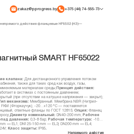
zakaz@pprogress.by
+375 (44) 74-555-73
непрямого действия фланцевые HF6502 (НЗ)
—
магнитный SMART HF65022
ие клапана:
Для дистанционного управления потоком
абжения, также для таких сред как воздух, газы,
применяемым материалам среды;
Принцип действия:
аботает в системах с постоянным давлением;
рытый (при отсутствии на катушке напряжения — закрыт);
ип механизма:
Мембранный. Мембрана NBR (Нитрил-
FKM (Фторкаучук); -20…+120 °С — поставляется
нцевый, ответные фланцы по ГОСТ 12815;
Опция:
Фланец
просу;
Диаметр номинальный:
DN40-200 mm;
Рабочее
пад давления:
0,3-8 бар;
Рабочая температура:
-10…
 mm
—
EL1; DN125-150 mm — EL2
;
DN200 mm
—
EL4;
24V;
Класс защиты:
IP65
.
Непрямого дейстия