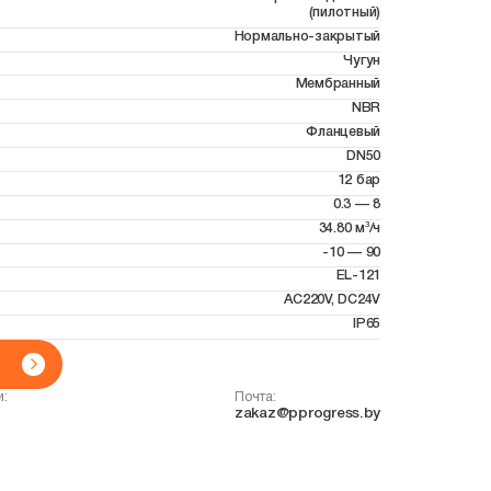
(пилотный)
Нормально-закрытый
Чугун
Мембранный
NBR
Фланцевый
DN50
12 бар
0.3 — 8
34.80 м³/ч
-10 — 90
EL-121
AC220V, DC24V
IP65
и:
Почта:
zakaz@pprogress.by