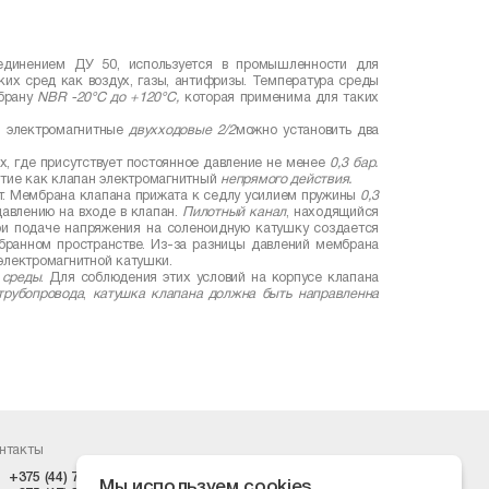
единением ДУ 50, используется в промышленности для
аких сред как воздух, газы, антифризы. Температура среды
брану
NBR
-20°С до +120°С,
которая применима для таких
 электромагнитные
двухходовые 2/2
можно установить два
ах, где присутствует постоянное давление не менее
0,3 бар.
нятие как клапан электромагнитный
непрямого действия.
ыт. Мембрана клапана прижата к седлу усилием пружины
0,3
авлению на входе в клапан.
Пилотный канал
, находящийся
и подаче напряжения на соленоидную катушку создается
мбранном пространстве. Из-за разницы давлений мембрана
электромагнитной катушки.
 среды
. Для соблюдения этих условий на корпусе клапана
трубопровода
,
катушка клапана должна быть направленна
нтакты
+375 (44) 74-555-73
zakaz@pprogress.by
Мы используем cookies