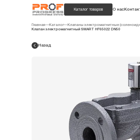
О нас
Контак
Каталог товаров
Главная
—
Каталог
—
Клапаны электромагнитные (соленоид
Клапан электромагнитный SMART HF65022 DN50
Назад