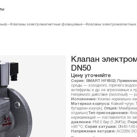
ты
ные)
—
Клапаны электромагнитные фланцевые
—
Клапаны электромагнитные 
Клапан электро
DN50
Цену уточняйте
Серия: SMART HF6502; Применен
среды — холодного, горячего водосн
антифризы и др. не агрессивные к 
Непрямого действия (пилотный) — р
Исполнение:
Клапан нормально-зак
Материал корпуса:
Ковкий чугун;
Т
бутадиен-каучук);
Опция:
Мембрана 
отдельно;
Тип присоединения:
Фла
нержавеющий
—
поставляется по за
давление:
PN12 бар (1,2МПа);
Пере
+90 °С;
Серия катушки:
DN40-100
Напряжение катушки:
AC220V, DC