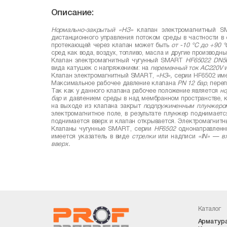
Описание:
Нормально-закрытый «НЗ»
клапан электромагнитный
S
дистанционного управления потоком среды в частности в с
протекающей через клапан может быть
от -10 °С до +90 °
сред как вода, воздух, топливо, масла и другие производны
Клапан электромагнитный чугунный
SMART
HF
65022
DN
вида катушек с напряжением: на
переменный ток
AC
220
V
Клапан электромагнитный
SMART
,
«НЗ»,
серии
HF
6502 име
Максимальное рабочее давление клапана
PN
12 бар
, пере
Так как у данного клапана рабочее положение является
но
бар
и давлением среды в над мембранном пространстве, 
на выходе из клапана закрыт
подпружиненным плунжеро
электромагнитное поле, в результате плунжер поднимает
поднимается вверх и клапан открывается. Электромагнитн
Клапаны чугунные
SMART
, серии
HF
6502
однонаправленн
имеется указатель в виде
стрелки
или надписи
«
IN
» — в
вверх.
Каталог
Арматура