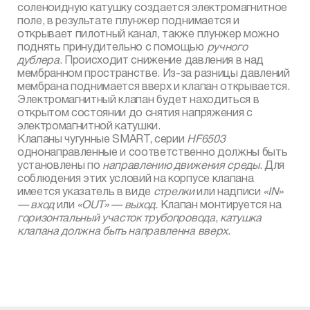
соленоидную катушку создается электромагнитное
поле, в результате плунжер поднимается и
открывает пилотный канал, также плунжер можно
поднять принудительно с помощью
ручного
дублера
. Происходит снижение давления в над
мембранном пространстве. Из-за разницы давлений
мембрана поднимается вверх и клапан открывается.
Электромагнитный клапан будет находиться в
открытом состоянии до снятия напряжения с
электромагнитной катушки.
Клапаны чугунные SMART, серии
HF
6503
однонаправленные и соответственно должны быть
установлены по
направлению движения среды
. Для
соблюдения этих условий на корпусе клапана
имеется указатель в виде
стрелки
или надписи
«
IN
»
— вход
или
«
OUT
» — выход.
Клапан монтируется на
горизонтальный участок трубопровода
,
катушка
клапана должна быть направленна вверх.