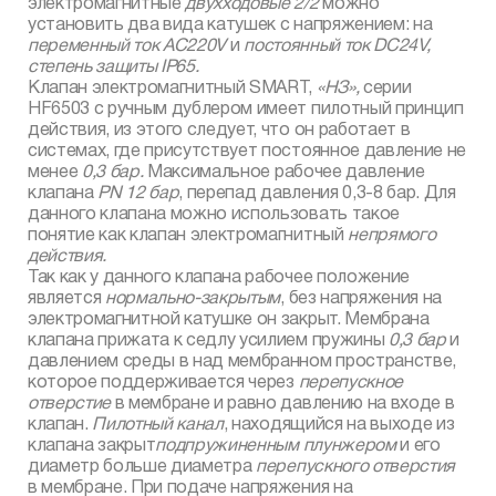
электромагнитные
двухходовые 2/2
можно
установить два вида катушек с напряжением: на
переменный ток
AC
220
V
и
постоянный ток
DC
24
V
,
степень защиты
IP
65.
Клапан электромагнитный SMART,
«НЗ»,
серии
HF6503 с ручным дублером имеет пилотный принцип
действия, из этого следует, что он работает в
системах, где присутствует постоянное давление не
менее
0,3 бар.
Максимальное рабочее давление
клапана
PN
12 бар
, перепад давления 0,3-8 бар. Для
данного клапана можно использовать такое
понятие как клапан электромагнитный
непрямого
действия.
Так как у данного клапана рабочее положение
является
нормально-закрытым
, без напряжения на
электромагнитной катушке он закрыт. Мембрана
клапана прижата к седлу усилием пружины
0,3 бар
и
давлением среды в над мембранном пространстве,
которое поддерживается через
перепускное
отверстие
в мембране и равно давлению на входе в
клапан.
Пилотный канал
, находящийся на выходе из
клапана закрыт
подпружиненным плунжером
и его
диаметр больше диаметра
перепускного отверстия
в мембране. При подаче напряжения на