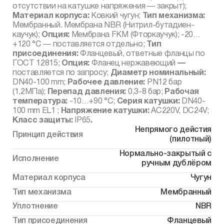
отсутствии на катушке напряжения — закрыт);
Материал корпуса:
Ковкий чугун;
Тип механизма:
Мембранный. Мембрана NBR (Нитрил-бутадиен-
каучук);
Опция:
Мембрана FKM (Фторкаучук); -20…
+120 °С — поставляется отдельно;
Тип
присоединения:
Фланцевый, ответные фланцы по
ГОСТ 12815;
Опция:
Фланец нержавеющий
—
поставляется по запросу;
Диаметр номинальный:
DN40-100 mm;
Рабочее давление:
PN12 бар
(1,2МПа);
Перепад давления:
0,3-8 бар;
Рабочая
температура:
-10…+90 °С;
Серия катушки:
DN40-
100 mm EL1 ;
Напряжение катушки:
AC220V, DC24V;
Класс защиты:
IP65
.
Непрямого дейстия
Принцип действия
(пилотный)
Нормально-закрытый с
Исполнение
ручным дублёром
Материал корпуса
Чугун
Тип механизма
Мембранный
Уплотнение
NBR
Тип присоединения
Фланцевый