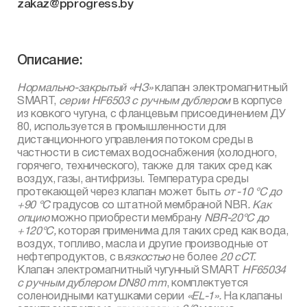
zakaz@pprogress.by
Описание:
Нормально-закрытый «НЗ»
клапан электромагнитный
SMART,
серии
HF
6503 с ручным дублером
в корпусе
из ковкого чугуна, с фланцевым присоединением ДУ
80, используется в промышленности для
дистанционного управления потоком среды в
частности в системах водоснабжения (холодного,
горячего, технического), также для таких сред как
воздух, газы, антифризы. Температура среды
протекающей через клапан может быть
от -10 °С до
+90 °С
градусов со штатной мембраной NBR
. Как
опцию
можно приобрести мембрану
NBR
-20°С до
+120°С,
которая применима для таких сред как вода,
воздух, топливо, масла и другие производные от
нефтепродуктов, с в
язкостью
не более
20 сСТ.
Клапан электромагнитный чугунный SMART
HF
65034
с ручным дублером
DN
80
mm
, комплектуется
соленоидными катушками серии
«
EL
-1».
На клапаны