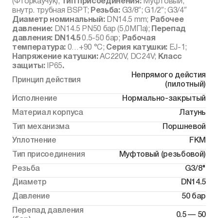
(Фторкаучук);
Тип присоединения:
Муфтовый,
внутр. трубная BSPT;
Резьба
:
G3/8″; G1/2″; G3/4″
Диаметр номинальный:
DN14.5 mm;
Рабочее
давление:
DN14.5 PN50 бар (5,0МПа);
Перепад
давления:
DN14.5
0.5-50 бар;
Рабочая
температура:
0…+90 °С;
Серия катушки:
EJ-1;
Напряжение катушки:
AC220V, DC24V;
Класс
защиты:
IP65
.
Непрямого дейстия
Принцип действия
(пилотный)
Исполнение
Нормально-закрытый
Материал корпуса
Латунь
Тип механизма
Поршневой
Уплотнение
FKM
Тип присоединения
Муфтовый (резьбовой)
Резьба
G3/8"
Диаметр
DN14.5
Давление
50 бар
Перепад давления
0.5 — 50