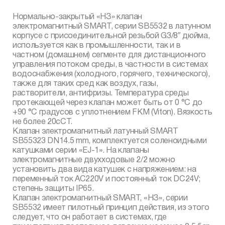
Нормально-закрытый «НЗ» клапан
электромагнитный SMART, серии SB5532 в латунном
корпусе с присоединительной резьбой G3/8″ дюйма,
используется как в промышленности, так и в
частном (домашнем) сегменте для дистанционного
управления потоком среды, в частности в системах
водоснабжения (холодного, горячего, технического),
также для таких сред как воздух, газы,
растворители, антифризы. Температура среды
протекающей через клапан может быть от 0 °С до
+90 °С градусов с уплотнением FKM (Viton). Вязкость
не более 20сСТ.
Клапан электромагнитный латунный SMART
SB55323 DN14.5 mm, комплектуется соленоидными
катушками серии «EJ-1». На клапаны
электромагнитные двухходовые 2/2 можно
установить два вида катушек с напряжением: на
переменный ток AC220V и постоянный ток DC24V;
степень защиты IP65.
Клапан электромагнитный SMART, «НЗ», серии
SB5532 имеет пилотный принцип действия, из этого
следует, что он работает в системах, где