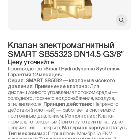
Клапан электромагнитный
SMART SB55323 DN14.5 G3/8″
Цену уточняйте
Производство
«Smart Hydrodynamic Systems».
Гарантия 12 месяцев.
Серия: SMART SB5532 — клапаны высокого
давления; Применение клапана:
Для
дистанционного управления потоком среды —
холодного, горячего водоснабжения, воздуха,
этиленгликоля;
Принцип действия:
Непрямого
действия (пилотный) — работает в системах с
постоянным давлением;
Исполнение:
Клапан
нормально-закрытый (при отсутствии на катушке
напряжения — закрыт);
Материал корпуса:
Латунь;
Тип механизма:
Поршневой. Мембрана FKM