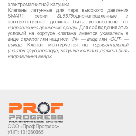
электромагнитной катушки.
Клапаны латунные для пара высокого давления
SMART
, серии
SL
5575
однонаправленные и
соответственно должны быть установлены по
направлению движения среды
. Для соблюдения этих
условий на корпусе клапана имеется указатель в
виде
стрелки
или надписи
«
IN
» — вход
или
«
OUT
» —
выход.
Клапан монтируется на
горизонтальный
участок трубопровода
,
катушка клапана должна быть
направленна вверх.
ООО «ПрофПрогресс»
УНП: 191960865