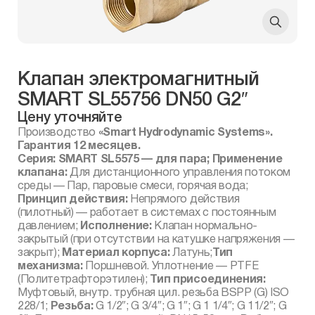
Клапан электромагнитный
SMART SL55756 DN50 G2″
Цену уточняйте
Производство
«Smart Hydrodynamic Systems».
Гарантия 12 месяцев.
Серия: SMART SL5575 — для пара; Применение
клапана:
Для дистанционного управления потоком
среды — Пар, паровые смеси, горячая вода;
Принцип действия:
Непрямого действия
(пилотный) — работает в системах с постоянным
давлением;
Исполнение:
Клапан нормально-
закрытый (при отсутствии на катушке напряжения —
закрыт);
Материал корпуса:
Латунь;
Тип
механизма:
Поршневой. Уплотнение — PTFE
(Политетрафторэтилен);
Тип присоединения:
Муфтовый, внутр. трубная цил. резьба BSPP (G) ISO
228/1;
Резьба:
G 1/2″; G 3/4″; G 1″; G 1 1/4″; G 11/2″; G