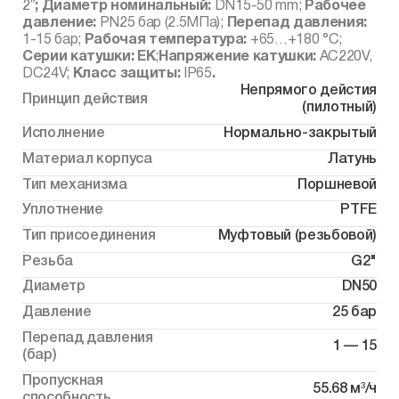
2″
;
Диаметр номинальный:
DN15-50 mm;
Рабочее
давление:
PN25 бар (2.5МПа);
Перепад давления:
1-15 бар;
Рабочая температура:
+65…+180 °С;
Серии катушки:
EK
;
Напряжение катушки:
AC220V,
DC24V;
Класс защиты:
IP65
.
Непрямого дейстия
Принцип действия
(пилотный)
Исполнение
Нормально-закрытый
Материал корпуса
Латунь
Тип механизма
Поршневой
Уплотнение
PTFE
Тип присоединения
Муфтовый (резьбовой)
Резьба
G2"
Диаметр
DN50
Давление
25 бар
Перепад давления
1 — 15
(бар)
Пропускная
55.68 м³/ч
способность