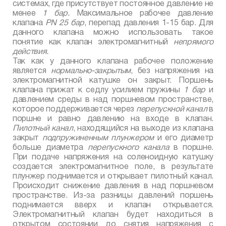
системах, где присутствует постоянное давление не
менее
1 бар.
Максимальное рабочее давление
клапана
PN
25 бар
, перепад давления 1-15 бар. Для
данного клапана можно использовать такое
понятие как клапан электромагнитный
непрямого
действия.
Так как у данного клапана рабочее положение
является
нормально-закрытым
, без напряжения на
электромагнитной катушке он закрыт. Поршень
клапана прижат к седлу усилием пружины
1 бар
и
давлением среды в над поршневом пространстве,
которое поддерживается через
перепускной канал
в
поршне и равно давлению на входе в клапан.
Пилотный канал
, находящийся на выходе из клапана
закрыт
подпружиненным плунжером
и его диаметр
больше диаметра
перепускного канала
в поршне.
При подаче напряжения на соленоидную катушку
создается электромагнитное поле, в результате
плунжер поднимается и открывает пилотный канал.
Происходит снижение давления в над поршневом
пространстве. Из-за разницы давлений поршень
поднимается вверх и клапан открывается.
Электромагнитный клапан будет находиться в
открытом состоянии до снятия напряжения с