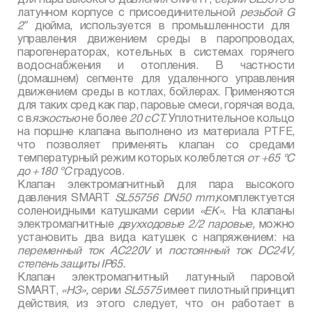
латунном корпусе с присоединительной
резьбой
G
2″
дюйма, используется в промышленности для
управления движением среды в паропроводах,
парогенераторах, котельных в системах горячего
водоснабжения и отопления. В частности
(домашнем) сегменте для удаленного управления
движением среды в котлах, бойлерах. Применяются
для таких сред как пар, паровые смеси, горячая вода,
с в
язкостью
не более
20 сСТ.
Уплотнительное кольцо
на поршне клапана выполнено из материала
PTFE
,
что позволяет применять клапан со средами
температурный режим которых колеблется
от +65 °С
до +180 °С
градусов.
Клапан электромагнитный для пара высокого
давления
SMART
SL
55756
DN
50
mm
,
комплектуется
соленоидными катушками серии
«
EK
».
На клапаны
электромагнитные
двухходовые 2/2 паровые,
можно
установить два вида катушек с напряжением: на
переменный ток
AC
220
V
и
постоянный ток
DC
24
V
,
степень защиты
IP
65.
Клапан электромагнитный латунный паровой
SMART
,
«НЗ»,
серии
SL
5575
имеет пилотный принцип
действия, из этого следует, что он работает в