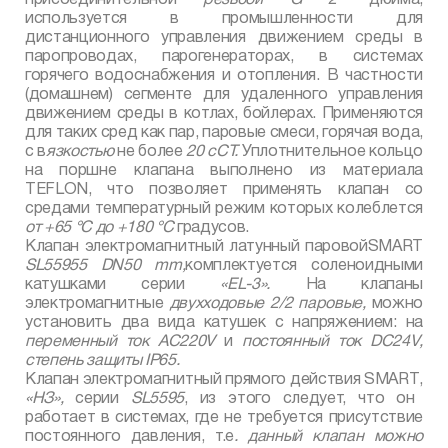
используется в промышленности для
дистанционного управления движением среды в
паропроводах, парогенераторах, в системах
горячего водоснабжения и отопления. В частности
(домашнем) сегменте для удаленного управления
движением среды в котлах, бойлерах. Применяются
для таких сред как пар, паровые смеси, горячая вода,
с в
язкостью
не более
20 сСТ.
Уплотнительное кольцо
на поршне клапана выполнено из материала
TEFLON
, что позволяет применять клапан со
средами температурный режим которых колеблется
от +65 °С до +180 °С
градусов.
Клапан электромагнитный латунный паровой
SMART
SL
55955
DN
50
mm
,
комплектуется соленоидными
катушками серии
«
EL
-3».
На клапаны
электромагнитные
двухходовые 2/2 паровые,
можно
установить два вида катушек с напряжением: на
переменный ток
AC
220
V
и
постоянный ток
DC
24
V
,
степень защиты
IP
65.
Клапан электромагнитный прямого действия
SMART
,
«НЗ»,
серии
SL
5595
, из этого следует, что он
работает в системах, где не требуется присутствие
постоянного давления, т.е
. данный клапан можно