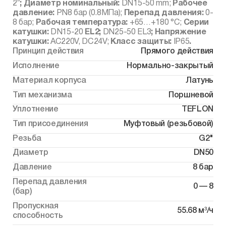
2″
;
Диаметр номинальный:
DN15-50 mm;
Рабочее
давление:
PN8 бар (0.8МПа);
Перепад давления:
0-
8 бар;
Рабочая температура:
+65…+180 °С;
Серии
катушки:
DN15-20
EL2
;
DN25-50
EL3
; Напряжение
катушки:
AC220V, DC24V;
Класс защиты:
IP65
.
Принцип действия
Прямого действия
Исполнение
Нормально-закрытый
Материал корпуса
Латунь
Тип механизма
Поршневой
Уплотнение
TEFLON
Тип присоединения
Муфтовый (резьбовой)
Резьба
G2"
Диаметр
DN50
Давление
8 бар
Перепад давления
0 — 8
(бар)
Пропускная
55.68 м³/ч
способность