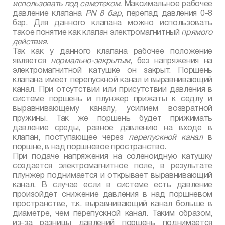
использовать под самотеком.
Максимальное рабочее
давление клапана
PN
8 бар
, перепад давления 0-8
бар. Для данного клапана можно использовать
такое понятие как клапан электромагнитный
прямого
действия.
Так как у данного клапана рабочее положение
является
нормально-закрытым
, без напряжения на
электромагнитной катушке он закрыт. Поршень
клапана имеет перепускной канал и выравнивающий
канал. При отсутствии или присутствии давления в
системе поршень и плунжер прижаты к седлу и
выравнивающему каналу, усилием возвратной
пружины. Так же поршень будет прижимать
давление среды, равное давлению на входе в
клапан, поступающее через
перепускной канал
в
поршне, в над поршневое пространство.
При подаче напряжения на соленоидную катушку
создается электромагнитное поле, в результате
плунжер поднимается и открывает выравнивающий
канал. В случае если в системе есть давление
произойдет снижение давления в над поршневом
пространстве, т.к. выравнивающий канал больше в
диаметре, чем перепускной канал. Таким образом,
из-за разницы давлений поршень поднимается