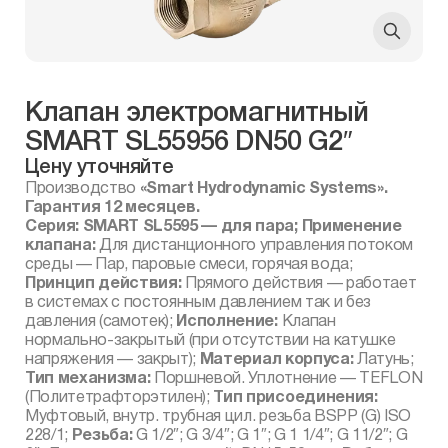
Клапан электромагнитный
SMART SL55956 DN50 G2″
Цену уточняйте
Производство
«Smart Hydrodynamic Systems».
Гарантия 12 месяцев.
Серия: SMART SL5595 — для пара; Применение
клапана:
Для дистанционного управления потоком
среды — Пар, паровые смеси, горячая вода;
Принцип действия:
Прямого действия — работает
в системах с постоянным давлением так и без
давления (самотек);
Исполнение:
Клапан
нормально-закрытый (при отсутствии на катушке
напряжения — закрыт);
Материал корпуса:
Латунь;
Тип механизма:
Поршневой. Уплотнение — TEFLON
(Политетрафторэтилен);
Тип присоединения:
Муфтовый, внутр. трубная цил. резьба BSPP (G) ISO
228/1;
Резьба:
G 1/2″; G 3/4″; G 1″; G 1 1/4″; G 11/2″; G