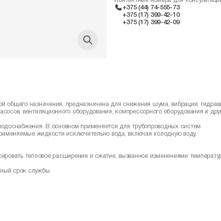
Контактные номера для консультаци
+375 (44) 74-555-73
+375 (17) 399-42-10
+375 (17) 399-42-09
й общего назначения, предназначена для снижения шума, вибрации, гидрав
асосов, вентиляционного оборудования, компрессорного оборудования и др
 водоснабжения. В основном применяется для трубопроводных систем
рименяемые жидкости исключительно вода, включая холодную воду,
ировать тепловое расширение и сжатие, вызванное изменениями температур
ьный срок службы.