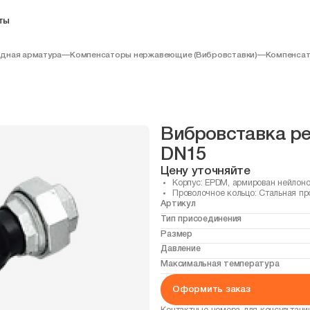
ты
дная арматура
—
Компенсаторы нержавеющие (Вибровставки)
—
Компенсат
Вибровставка ре
DN15
Цену уточняйте
Корпус: EPDM, армирован нейло
Проволочное кольцо: Стальная пр
Артикул
Тип присоединения
Размер
Давление
Максимальная температура
Оформить заказ