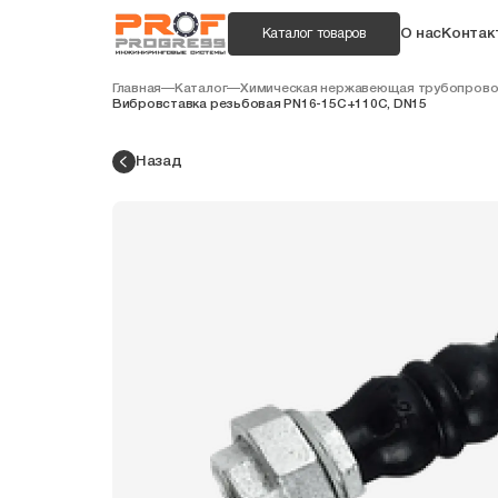
О нас
Контак
Каталог товаров
Главная
—
Каталог
—
Химическая нержавеющая трубопрово
Вибровставка резьбовая PN16-15С+110C, DN15
Назад