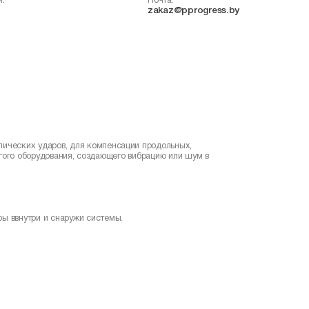
и:
Почта:
zakaz@pprogress.by
лических ударов, для компенсации продольных,
угого оборудования, создающего вибрацию или шум в
ы ввнутри и снаружи системы.