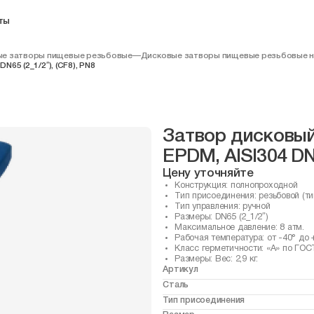
ты
е затворы пищевые резьбовые
—
Дисковые затворы пищевые резьбовые
5 (2_1/2″), (CF8), PN8
Затвор дисковы
EPDM, AISI304 DN6
Цену уточняйте
Конструкция: полнопроходной
Тип присоединения: резьбовой (ти
Тип управления: ручной
Размеры: DN65 (2_1/2″)
Максимальное давление: 8 атм.
Рабочая температура: от -40° до 
Класс герметичности: «А» по ГОС
Размеры: Вес: 2,9 кг.
Артикул
Сталь
Тип присоединения