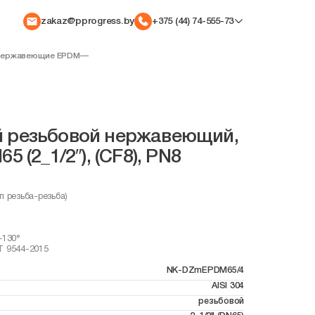
zakaz@pprogress.by
+375 (44) 74-555-73
 нержавеющие EPDM
—
й резьбовой нержавеющий,
5 (2_1/2″), (CF8), PN8
п резьба-резьба)
+130°
Т 9544-2015
NK-DZmEPDM65/4
AISI 304
резьбовой