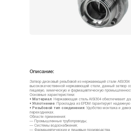
Описание:
Затвор дисковый резьбовой из нержавеющей стали AISI304
высококачественной нержавеющей стали, данный затвор со
пищевую, химическую и фармацевтическую промышленност
Основные характеристики:
•
Материал
: Нержавеющая сталь AISI304 обеспечивает дол
•
Уплотнение
: Прокладка из EPDM гарантирует надежную 
•
Резьбовой тип соединения
: Удобство монтажа и демо
переходниках.
Области применения:
— Промышленные трубопроводы;
— Системы водоснабжения;
— Фармацевтические и пищевые производства.