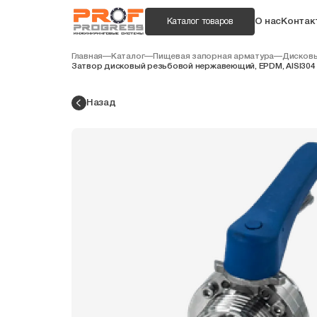
О нас
Контак
Каталог товаров
Главная
—
Каталог
—
Пищевая запорная арматура
—
Дисковы
Затвор дисковый резьбовой нержавеющий, EPDM, AISI304 DN6
Назад