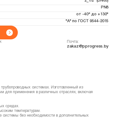
2_1/2" (DN65)
PN8
от -40° до +130°
"А" по ГОСТ 9544-2015
и:
Почта:
zakaz@pprogress.by
 трубопроводных системах. Изготовленный из
ным для применения в различных отраслях, включая
ых средах.
высоким температурам.
ые системы без необходимости в дополнительных